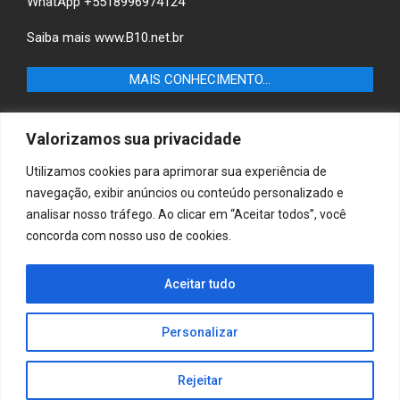
WhatApp +5518996974124
Saiba mais
www.B10.net.br
MAIS CONHECIMENTO…
Castilho+ -Fique por dentro das últimas notícias de
Valorizamos sua privacidade
Castilho-SP e descubra as melhores empresas e serviços
locais.
Utilizamos cookies para aprimorar sua experiência de
navegação, exibir anúncios ou conteúdo personalizado e
B10 Brasil – Informação e Poder
analisar nosso tráfego. Ao clicar em “Aceitar todos”, você
concorda com nosso uso de cookies.
MAIS CONHECIMENTO…
Casa & Jardim – Descubra as melhores dicas e
Aceitar tudo
inspirações para transformar sua casa e jardim em
ambientes acolhedores e funcionais.
Personalizar
Rejeitar
Copyright © 2025 Jornaldiadia. Todos os direitos reservados.