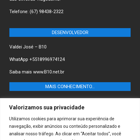
Telefone: (67) 98438-2322
DESENVOLVEDOR
Valdei José – B10
WhatApp +5518996974124
Saiba mais
www.B10.net.br
MAIS CONHECIMENTO…
Castilho+ -Fique por dentro das últimas notícias de
Valorizamos sua privacidade
Castilho-SP e descubra as melhores empresas e serviços
locais.
Utilizamos cookies para aprimorar sua experiência de
navegação, exibir anúncios ou conteúdo personalizado e
B10 Brasil – Informação e Poder
analisar nosso tráfego. Ao clicar em “Aceitar todos”, você