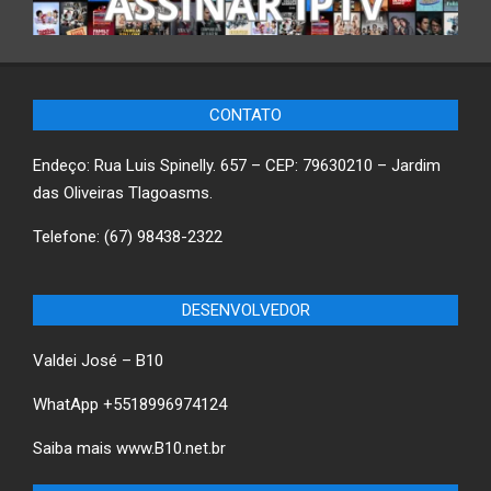
CONTATO
Endeço: Rua Luis Spinelly. 657 – CEP: 79630210 – Jardim
das Oliveiras Tlagoasms.
Telefone: (67) 98438-2322
DESENVOLVEDOR
Valdei José – B10
WhatApp +5518996974124
Saiba mais
www.B10.net.br