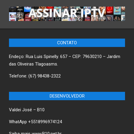
CONTATO
Endeço: Rua Luis Spinelly. 657 – CEP: 79630210 – Jardim
das Oliveiras Tlagoasms.
Telefone: (67) 98438-2322
DESENVOLVEDOR
Valdei José – B10
WhatApp +5518996974124
Saiba mais
www.B10.net.br