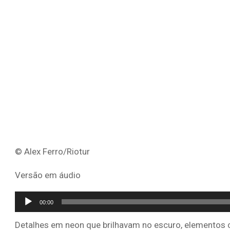
© Alex Ferro/Riotur
Versão em áudio
Tocador
00:00
de
Detalhes em neon que brilhavam no escuro, elementos 
áudio