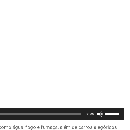
Use
00:00
as
como água, fogo e fumaça, além de carros alegóricos
setas