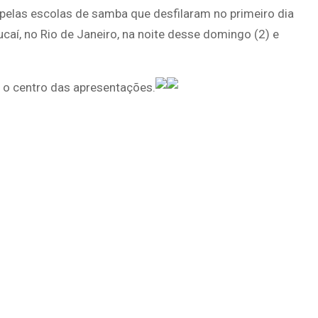
elas escolas de samba que desfilaram no primeiro dia
para
í, no Rio de Janeiro, na noite desse domingo (2) e
cima
ou
para
m o centro das apresentações.
baixo
para
aumentar
ou
diminuir
o
volume.