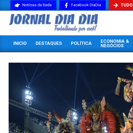
Skip
TUDO
Notícias da Rede
Facebook DiaDia
to
content
JORNAL
ECONOMIA &
INICIO
DESTAQUES
POLÍTICA
DIADIA
NEGÓCIOS
Primary
Navigation
Menu