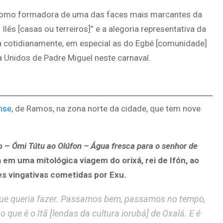
 como formadora de uma das faces mais marcantes da
ês [casas ou terreiros]” e a alegoria representativa da
a cotidianamente, em especial as do Egbé [comunidade]
da Unidos de Padre Miguel neste carnaval.
nse
, de Ramos, na zona norte da cidade, que tem nove
o –
Ómi Tútu ao Olúfon – Água fresca para o senhor de
 em uma mitológica viagem do orixá, rei de Ifón, ao
es vingativas cometidas por Exu.
 que queria fazer. Passamos bem, passamos no tempo,
ue é o Itã [lendas da cultura iorubá] de Oxalá. E é