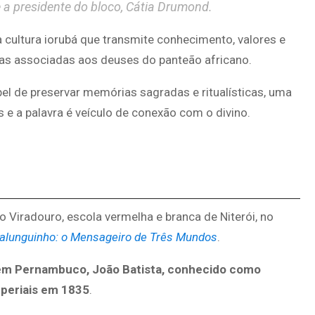
se a presidente do bloco, Cátia Drumond.
da cultura iorubá que transmite conhecimento, valores e
cas associadas aos deuses do panteão africano.
el de preservar memórias sagradas e ritualísticas, uma
s e a palavra é veículo de conexão com o divino.
do Viradouro, escola vermelha e branca de Niterói, no
alunguinho: o Mensageiro de Três Mundos
.
 em Pernambuco, João Batista, conhecido como
mperiais em 1835
.