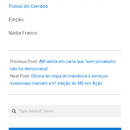
frutos do Cerrado
Edição:
Nádia Franco
2025-
04-
Previous Post:
ABI alerta em carta que “sem jornalismo
13
não há democracia”
Next Post:
Oficina de chipa de mandioca e serviços
essenciais marcam a 6ª edição do MS em Ação
Search