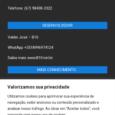
Telefone: (67) 98438-2322
DESENVOLVEDOR
Valdei José – B10
WhatApp +5518996974124
Saiba mais
www.B10.net.br
MAIS CONHECIMENTO…
Castilho+ -Fique por dentro das últimas notícias de
Valorizamos sua privacidade
Castilho-SP e descubra as melhores empresas e serviços
locais.
Utilizamos cookies para aprimorar sua experiência de
navegação, exibir anúncios ou conteúdo personalizado e
B10 Brasil – Informação e Poder
analisar nosso tráfego. Ao clicar em “Aceitar todos”, você
concorda com nosso uso de cookies.