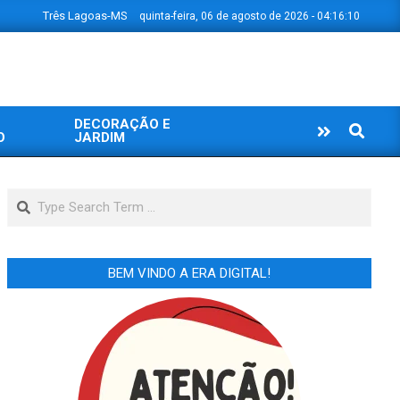
Três Lagoas-MS
quinta-feira, 06 de agosto de 2026 - 04:16:11
DECORAÇÃO E
Search
O
JARDIM
Search
BEM VINDO A ERA DIGITAL!