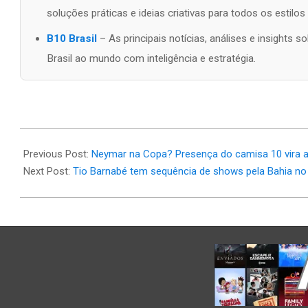
soluções práticas e ideias criativas para todos os estilo
B10 Brasil
– As principais notícias, análises e insights
Brasil ao mundo com inteligência e estratégia.
2026-
06-
Previous Post:
Neymar na Copa? Presença do camisa 10 vira ap
23
Next Post:
Tio Barnabé tem sequência de shows pela Bahia no S