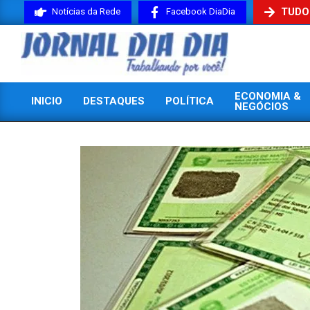
Skip
TUDO
Notícias da Rede
Facebook DiaDia
to
content
JORNAL
ECONOMIA &
INICIO
DESTAQUES
POLÍTICA
DIADIA
NEGÓCIOS
Primary
Navigation
Menu