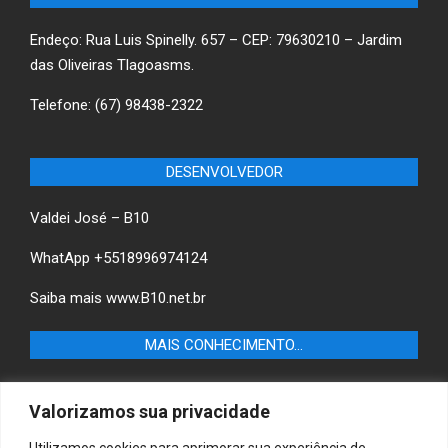
Endeço: Rua Luis Spinelly. 657 – CEP: 79630210 – Jardim
das Oliveiras Tlagoasms.
Telefone: (67) 98438-2322
DESENVOLVEDOR
Valdei José – B10
WhatApp +5518996974124
Saiba mais
www.B10.net.br
MAIS CONHECIMENTO…
Castilho+ -Fique por dentro das últimas notícias de
Valorizamos sua privacidade
Castilho-SP e descubra as melhores empresas e serviços
locais.
Utilizamos cookies para aprimorar sua experiência de