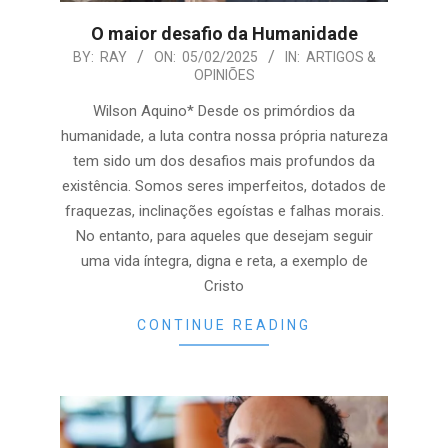
O maior desafio da Humanidade
2025-
BY:
RAY
ON:
05/02/2025
IN:
ARTIGOS &
OPINIÕES
02-
05
Wilson Aquino* Desde os primórdios da
humanidade, a luta contra nossa própria natureza
tem sido um dos desafios mais profundos da
existência. Somos seres imperfeitos, dotados de
fraquezas, inclinações egoístas e falhas morais.
No entanto, para aqueles que desejam seguir
uma vida íntegra, digna e reta, a exemplo de
Cristo
CONTINUE READING