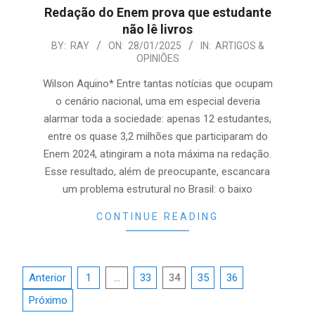
Redação do Enem prova que estudante
não lê livros
2025-
BY:
RAY
ON:
28/01/2025
IN:
ARTIGOS &
OPINIÕES
01-
28
Wilson Aquino* Entre tantas notícias que ocupam
o cenário nacional, uma em especial deveria
alarmar toda a sociedade: apenas 12 estudantes,
entre os quase 3,2 milhões que participaram do
Enem 2024, atingiram a nota máxima na redação.
Esse resultado, além de preocupante, escancara
um problema estrutural no Brasil: o baixo
CONTINUE READING
Paginação
Anterior
1
…
33
34
35
36
de
Próximo