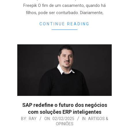
Freepik O fim de um casamento, quando há
filhos, pode ser conturbado. Diariamente,
CONTINUE READING
SAP redefine o futuro dos negócios
com soluções ERP inteligentes
2025-
BY:
RAY
ON:
02/02/2025
IN:
ARTIGOS &
OPINIÕES
02-