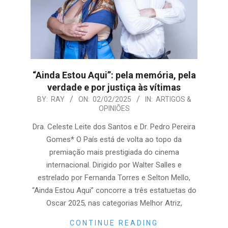
“Ainda Estou Aqui”: pela memória, pela
verdade e por justiça às vítimas
2025-
BY:
RAY
ON:
02/02/2025
IN:
ARTIGOS &
OPINIÕES
02-
02
Dra. Celeste Leite dos Santos e Dr. Pedro Pereira
Gomes* O País está de volta ao topo da
premiação mais prestigiada do cinema
internacional. Dirigido por Walter Salles e
estrelado por Fernanda Torres e Selton Mello,
“Ainda Estou Aqui” concorre a três estatuetas do
Oscar 2025, nas categorias Melhor Atriz,
CONTINUE READING