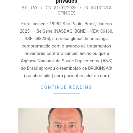
privados
2025-
BY:
RAY
ON:
31/01/2025
IN:
ARTIGOS &
OPINIÕES
01-
31
Foto: beigene-19084 São Paulo, Brasil, Janeiro
2025 — BeiGene (NASDAQ: BGNE; HKEX: 06160,
SSE: 688235), empresa global de oncologia
comprometida com o avanço de tratamentos
inovadores contra o câncer, anunciou que a
Agência Nacional de Saúde Suplementar (ANS)
do Brasil aprovou o reembolso de BRUKINSA®
(zanubrutinibe) para pacientes adultos com
CONTINUE READING