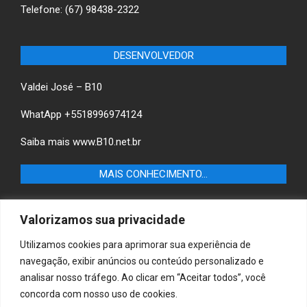
Telefone: (67) 98438-2322
DESENVOLVEDOR
Valdei José – B10
WhatApp +5518996974124
Saiba mais
www.B10.net.br
MAIS CONHECIMENTO…
Castilho+ -Fique por dentro das últimas notícias de
Valorizamos sua privacidade
Castilho-SP e descubra as melhores empresas e serviços
locais.
Utilizamos cookies para aprimorar sua experiência de
navegação, exibir anúncios ou conteúdo personalizado e
B10 Brasil – Informação e Poder
analisar nosso tráfego. Ao clicar em “Aceitar todos”, você
concorda com nosso uso de cookies.
MAIS CONHECIMENTO…