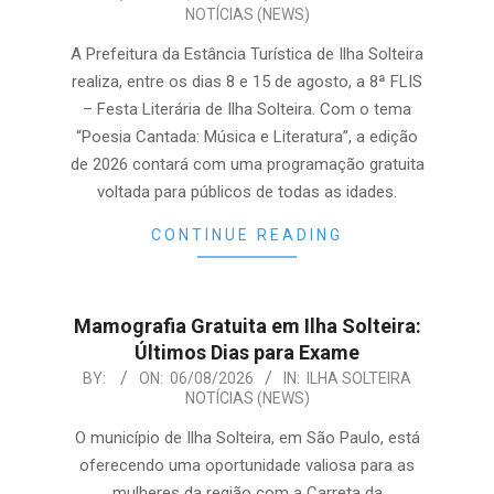
NOTÍCIAS (NEWS)
08-
06
A Prefeitura da Estância Turística de Ilha Solteira
realiza, entre os dias 8 e 15 de agosto, a 8ª FLIS
– Festa Literária de Ilha Solteira. Com o tema
“Poesia Cantada: Música e Literatura”, a edição
de 2026 contará com uma programação gratuita
voltada para públicos de todas as idades.
CONTINUE READING
Mamografia Gratuita em Ilha Solteira:
Últimos Dias para Exame
2026-
BY:
ON:
06/08/2026
IN:
ILHA SOLTEIRA
NOTÍCIAS (NEWS)
08-
06
O município de Ilha Solteira, em São Paulo, está
oferecendo uma oportunidade valiosa para as
mulheres da região com a Carreta da