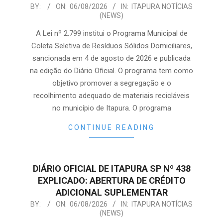
2026-
BY:
ON:
06/08/2026
IN:
ITAPURA NOTÍCIAS
(NEWS)
08-
06
A Lei nº 2.799 institui o Programa Municipal de
Coleta Seletiva de Resíduos Sólidos Domiciliares,
sancionada em 4 de agosto de 2026 e publicada
na edição do Diário Oficial. O programa tem como
objetivo promover a segregação e o
recolhimento adequado de materiais recicláveis
no município de Itapura. O programa
CONTINUE READING
DIÁRIO OFICIAL DE ITAPURA SP Nº 438
EXPLICADO: ABERTURA DE CRÉDITO
ADICIONAL SUPLEMENTAR
2026-
BY:
ON:
06/08/2026
IN:
ITAPURA NOTÍCIAS
(NEWS)
08-