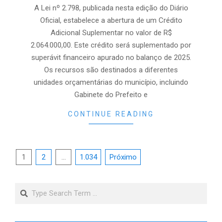
06
A Lei nº 2.798, publicada nesta edição do Diário
Oficial, estabelece a abertura de um Crédito
Adicional Suplementar no valor de R$
2.064.000,00. Este crédito será suplementado por
superávit financeiro apurado no balanço de 2025.
Os recursos são destinados a diferentes
unidades orçamentárias do município, incluindo
Gabinete do Prefeito e
CONTINUE READING
Paginação
1
2
…
1.034
Próximo
de
posts
Search