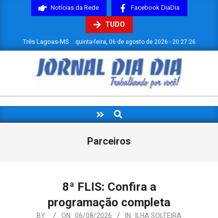
Skip
Notícias da Rede
Facebook DiaDia
to
TUDO
content
Três Lagoas-MS
quinta-feira, 06 de agosto de 2026 - 20:27:27
JORNAL
DIADIA
Search
Primary
Navigation
Menu
Parceiros
8ª FLIS: Confira a
programação completa
2026-
BY:
ON:
06/08/2026
IN:
ILHA SOLTEIRA