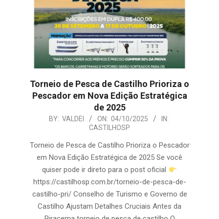
Torneio de Pesca de Castilho Prioriza o
Pescador em Nova Edição Estratégica
de 2025
2025-
BY:
VALDEI
ON:
04/10/2025
IN:
CASTILHOSP
10-
04
Torneio de Pesca de Castilho Prioriza o Pescador
em Nova Edição Estratégica de 2025 Se você
quiser pode ir direto para o post oficial
https://castilhosp.com.br/torneio-de-pesca-de-
castilho-pri/ Conselho de Turismo e Governo de
Castilho Ajustam Detalhes Cruciais Antes da
Piracema torneio de pesca de castilho O