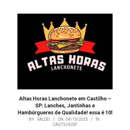
Altas Horas Lanchonete em Castilho –
SP: Lanches, Jantinhas e
Hambúrgueres de Qualidade! essa é 10!
2025-
BY:
VALDEI
ON:
04/10/2025
IN:
CASTILHOSP
10-