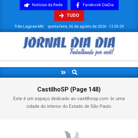
Skip
Notícias da Rede
Facebook DiaDia
to
TUDO
content
Três Lagoas-MS
quinta-feira, 06 de agosto de 2026 - 12:55:30
JORNAL
DIADIA
Search
Primary
Navigation
Menu
CastilhoSP
(Page 148)
Este é um espaço dedicado ao castilhosp.com .br uma
cidade do interior do Estado de São Paulo.