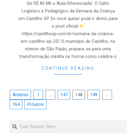
04
De R$ 80 Mil a ‘Aula Diferenciada’: O Salto
Logístico e Pedagógico da Semana da Criança
em Castilho SP Se você quiser pode ir direto para
o post oficial
https://castilhosp.com.br/semana-da-crianca-
em-castilho-sp-25/ O município de Castilho, no
interior de São Paulo, prepara-se para uma
transformação inédita na forma como celebra o
CONTINUE READING
Paginação
Anterior
1
…
147
148
149
…
de
164
Próximo
posts
Search