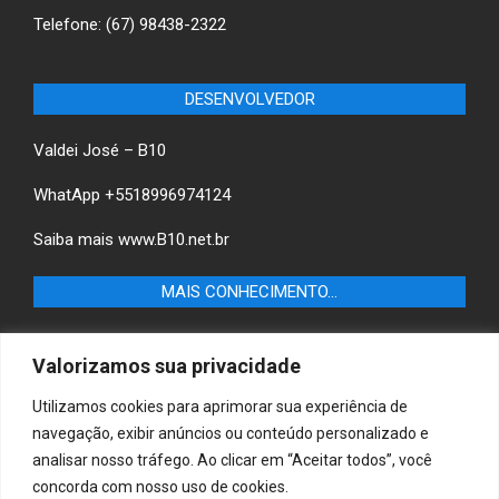
Telefone: (67) 98438-2322
DESENVOLVEDOR
Valdei José – B10
WhatApp +5518996974124
Saiba mais
www.B10.net.br
MAIS CONHECIMENTO…
Castilho+ -Fique por dentro das últimas notícias de
Valorizamos sua privacidade
Castilho-SP e descubra as melhores empresas e serviços
locais.
Utilizamos cookies para aprimorar sua experiência de
navegação, exibir anúncios ou conteúdo personalizado e
B10 Brasil – Informação e Poder
analisar nosso tráfego. Ao clicar em “Aceitar todos”, você
concorda com nosso uso de cookies.
MAIS CONHECIMENTO…