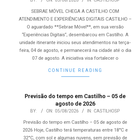
2026-
BY:
ON:
05/08/2026
IN:
CASTILHOSP
08-
SEBRAE MÓVEL CHEGA A CASTILHO COM
05
ATENDIMENTO E EXPERIÊNCIAS DIGITAIS CASTILHO –
O aguardado **Sebrae Móvel**, em sua versão
“Experiências Digitais”, desembarcou em Castilho. A
unidade itinerante iniciou seus atendimentos na terça-
feira, 04 de agosto, e permanecerá na cidade até o dia
07 de agosto. A iniciativa visa fortalecer o
CONTINUE READING
Previsão do tempo em Castilho – 05 de
agosto de 2026
2026-
BY:
ON:
05/08/2026
IN:
CASTILHOSP
08-
Previsão do tempo em Castilho – 05 de agosto de
05
2026 Hoje, Castilho terá temperaturas entre 18°C e
32°C, com sol e algumas nuvens, sem previsão de