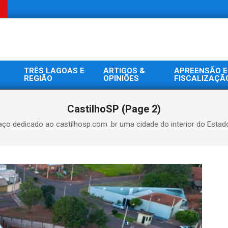
TRÊS LAGOAS E
ARTIGOS &
APREENSÃO E
REGIÃO
OPINIÕES
FISCALIZAÇÃ
CastilhoSP
(Page 2)
ço dedicado ao castilhosp.com .br uma cidade do interior do Estad