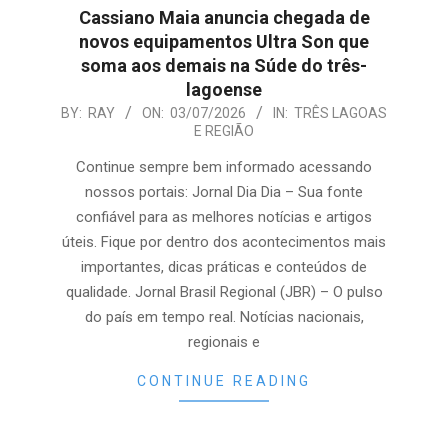
Cassiano Maia anuncia chegada de
novos equipamentos Ultra Son que
soma aos demais na Súde do três-
lagoense
2026-
BY:
RAY
ON:
03/07/2026
IN:
TRÊS LAGOAS
E REGIÃO
07-
03
Continue sempre bem informado acessando
nossos portais: Jornal Dia Dia – Sua fonte
confiável para as melhores notícias e artigos
úteis. Fique por dentro dos acontecimentos mais
importantes, dicas práticas e conteúdos de
qualidade. Jornal Brasil Regional (JBR) – O pulso
do país em tempo real. Notícias nacionais,
regionais e
CONTINUE READING