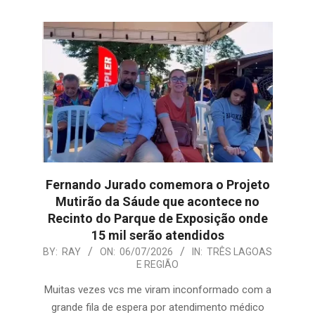
Fernando Jurado comemora o Projeto
Mutirão da Sáude que acontece no
Recinto do Parque de Exposição onde
15 mil serão atendidos
2026-
BY:
RAY
ON:
06/07/2026
IN:
TRÊS LAGOAS
E REGIÃO
07-
06
Muitas vezes vcs me viram inconformado com a
grande fila de espera por atendimento médico