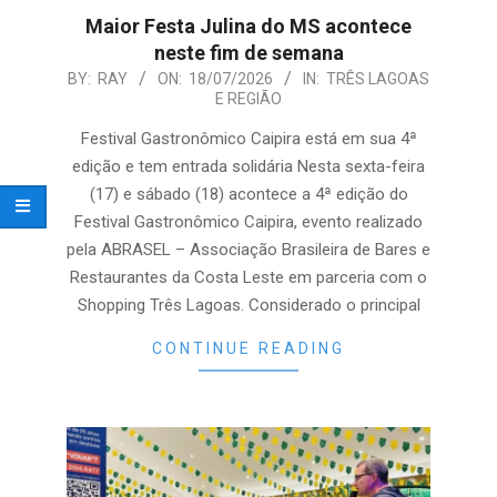
Maior Festa Julina do MS acontece
neste fim de semana
2026-
BY:
RAY
ON:
18/07/2026
IN:
TRÊS LAGOAS
E REGIÃO
07-
18
Festival Gastronômico Caipira está em sua 4ª
edição e tem entrada solidária Nesta sexta-feira
(17) e sábado (18) acontece a 4ª edição do
Festival Gastronômico Caipira, evento realizado
pela ABRASEL – Associação Brasileira de Bares e
Restaurantes da Costa Leste em parceria com o
Shopping Três Lagoas. Considerado o principal
CONTINUE READING