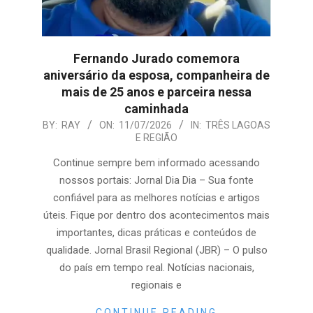
Fernando Jurado comemora
aniversário da esposa, companheira de
mais de 25 anos e parceira nessa
caminhada
2026-
BY:
RAY
ON:
11/07/2026
IN:
TRÊS LAGOAS
E REGIÃO
07-
11
Continue sempre bem informado acessando
nossos portais: Jornal Dia Dia – Sua fonte
confiável para as melhores notícias e artigos
úteis. Fique por dentro dos acontecimentos mais
importantes, dicas práticas e conteúdos de
qualidade. Jornal Brasil Regional (JBR) – O pulso
do país em tempo real. Notícias nacionais,
regionais e
CONTINUE READING