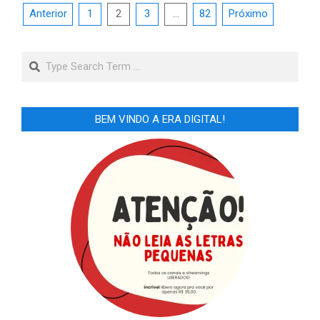
Paginação
Anterior
1
2
3
…
82
Próximo
de
posts
Search
BEM VINDO A ERA DIGITAL!