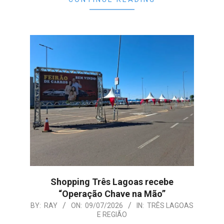
Shopping Três Lagoas recebe
“Operação Chave na Mão”
2026-
BY:
RAY
ON:
09/07/2026
IN:
TRÊS LAGOAS
E REGIÃO
07-