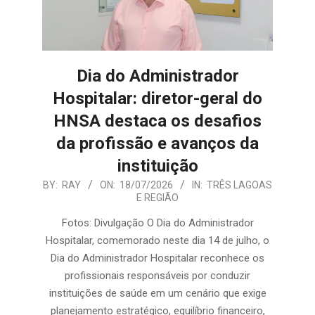
Dia do Administrador
Hospitalar: diretor-geral do
HNSA destaca os desafios
da profissão e avanços da
instituição
2026-
BY:
RAY
ON:
18/07/2026
IN:
TRÊS LAGOAS
E REGIÃO
07-
18
Fotos: Divulgação O Dia do Administrador
Hospitalar, comemorado neste dia 14 de julho, o
Dia do Administrador Hospitalar reconhece os
profissionais responsáveis por conduzir
instituições de saúde em um cenário que exige
planejamento estratégico, equilíbrio financeiro,