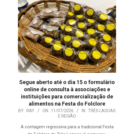
Segue aberto até o dia 15 o formulário
online de consulta à associações e
instituições para comercialização de
alimentos na Festa do Folclore
2026-
BY:
RAY
ON:
11/07/2026
IN:
TRÊS LAGOAS
E REGIÃO
07-
11
A contagem regressiva para a tradicional Festa