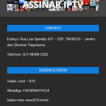
CONTATO
Endeço: Rua Luis Spinelly. 657 – CEP: 79630210 – Jardim
das Oliveiras Tlagoasms.
Telefone: (67) 98438-2322
DESENVOLVEDOR
Valdei José – B10
WhatApp +5518996974124
Saiba mais
www.B10.net.br