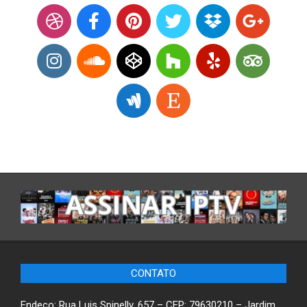
CONTATO
Endeço: Rua Luis Spinelly. 657 – CEP: 79630210 – Jardim