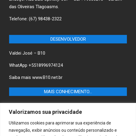
das Oliveiras Tlagoasms.
Telefone: (67) 98438-2322
DESENVOLVEDOR
Valdei José – B10
WhatApp +5518996974124
Saiba mais
www.B10.net.br
MAIS CONHECIMENTO…
Castilho+ -Fique por dentro das últimas notícias de
Valorizamos sua privacidade
Castilho-SP e descubra as melhores empresas e serviços
locais.
Utilizamos cookies para aprimorar sua experiência de
navegação, exibir anúncios ou conteúdo personalizado e
B10 Brasil – Informação e Poder