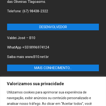
das Oliveiras Tlagoasms.
Telefone: (67) 98438-2322
DESENVOLVEDOR
Valdei José – B10
WhatApp +5518996974124
Saiba mais
www.B10.net.br
MAIS CONHECIMENTO…
Castilho+ -Fique por dentro das últimas notícias de
Valorizamos sua privacidade
Castilho-SP e descubra as melhores empresas e serviços
locais.
Utilizamos cookies para aprimorar sua experiência de
navegação, exibir anúncios ou conteúdo personalizado e
B10 Brasil – Informação e Poder
analisar nosso tráfego. Ao clicar em “Aceitar todos”, você