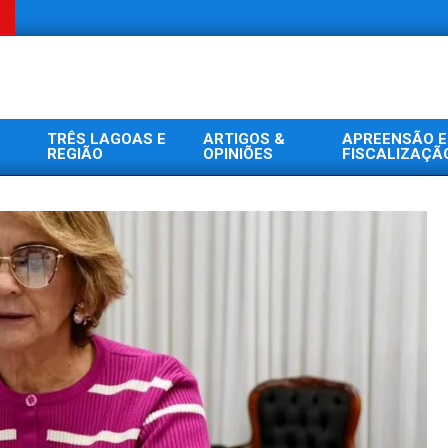
TRÊS LAGOAS E
ARTIGOS &
APREENSÃO E
REGIÃO
OPINIÕES
FISCALIZAÇÃ