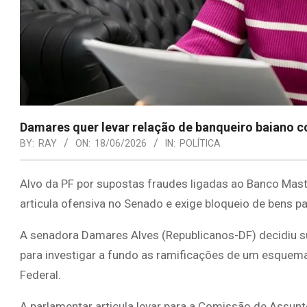
Damares quer levar relação de banqueiro baiano c
BY:
RAY
ON:
18/06/2026
IN:
POLÍTICA
Alvo da PF por supostas fraudes ligadas ao Banco Maste
articula ofensiva no Senado e exige bloqueio de bens par
A senadora Damares Alves (Republicanos-DF) decidiu s
para investigar a fundo as ramificações de um esquema 
Federal.
A parlamentar articula levar para a Comissão de Assun