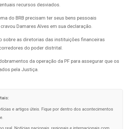
entuais recursos desviados.
ema do BRB precisam ter seus bens pessoais
”, cravou Damares Alves em sua declaração.
obre as diretorias das instituições financeiras
corredores do poder distrital.
dobramentos da operação da PF para assegurar que os
ados pela Justiça.
ais:
tícias e artigos úteis. Fique por dentro dos acontecimentos
e.
 real. Notícias nacionais, regionais e internacionais com