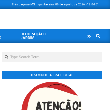
Três Lagoas-MS
quinta-feira, 06 de agosto de 2026 - 18:04:02
DECORAÇÃO E
Search
O
JARDIM
Search
BEM VINDO A ERA DIGITAL!