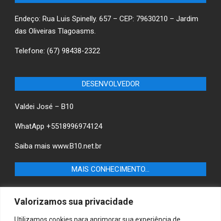
Endeço: Rua Luis Spinelly. 657 – CEP: 79630210 – Jardim
das Oliveiras Tlagoasms.
Telefone: (67) 98438-2322
DESENVOLVEDOR
Valdei José – B10
WhatApp +5518996974124
Saiba mais
www.B10.net.br
MAIS CONHECIMENTO…
Castilho+ -Fique por dentro das últimas notícias de
Valorizamos sua privacidade
Castilho-SP e descubra as melhores empresas e serviços
locais.
Utilizamos cookies para aprimorar sua experiência de