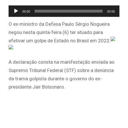
Tocador
00:00
00:00
de
O ex-ministro da Defesa Paulo Sérgio Nogueira
áudio
negou nesta quinta-feira (6) ter atuado para
efetivar um golpe de Estado no Brasil em 2022.
A declaração consta na manifestação enviada ao
Supremo Tribunal Federal (STF) sobre a denúncia
da trama golpista durante o governo do ex-
presidente Jair Bolsonaro.