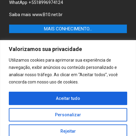
WhatApp +5518996974124
Saiba mais
www.B10.net.br
MAIS CONHECIMENTO…
Castilho+ -Fique por dentro das últimas notícias de
Valorizamos sua privacidade
Castilho-SP e descubra as melhores empresas e serviços
locais.
Utilizamos cookies para aprimorar sua experiência de
navegação, exibir anúncios ou conteúdo personalizado e
B10 Brasil – Informação e Poder
analisar nosso tráfego. Ao clicar em “Aceitar todos”, você
concorda com nosso uso de cookies.
MAIS CONHECIMENTO…
Casa & Jardim – Descubra as melhores dicas e
Aceitar tudo
inspirações para transformar sua casa e jardim em
ambientes acolhedores e funcionais.
Personalizar
Rejeitar
Copyright © 2025 Jornaldiadia. Todos os direitos reservados.