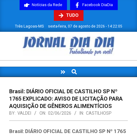
Skip
Notícias da Rede
Facebook DiaDia
to
TUDO
content
Três Lagoas-MS
sexta-feira, 07 de agosto de 2026 - 14:22:06
JORNAL
DIADIA
Search
Primary
Navigation
Menu
Brasil: DIÁRIO OFICIAL DE CASTILHO SP Nº
1765 EXPLICADO: AVISO DE LICITAÇÃO PARA
AQUISIÇÃO DE GÊNEROS ALIMENTÍCIOS
BY:
VALDEI
ON:
02/06/2026
IN:
CASTILHOSP
Brasil: DIÁRIO OFICIAL DE CASTILHO SP Nº 1765