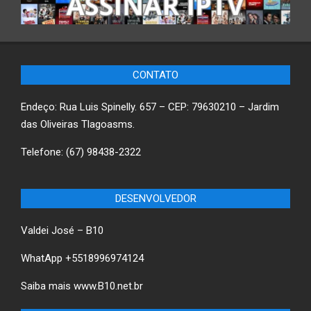
CONTATO
Endeço: Rua Luis Spinelly. 657 – CEP: 79630210 – Jardim
das Oliveiras Tlagoasms.
Telefone: (67) 98438-2322
DESENVOLVEDOR
Valdei José – B10
WhatApp +5518996974124
Saiba mais
www.B10.net.br