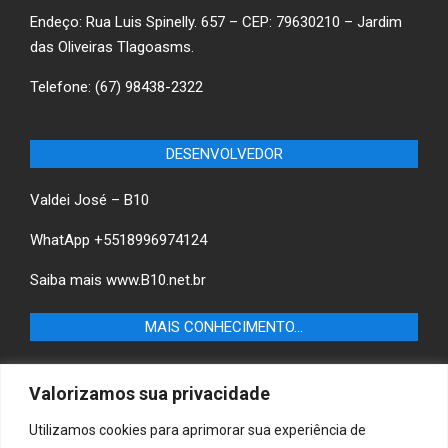
Endeço: Rua Luis Spinelly. 657 – CEP: 79630210 – Jardim
das Oliveiras Tlagoasms.
Telefone: (67) 98438-2322
DESENVOLVEDOR
Valdei José – B10
WhatApp +5518996974124
Saiba mais
www.B10.net.br
MAIS CONHECIMENTO…
Castilho+ -Fique por dentro das últimas notícias de
Valorizamos sua privacidade
Castilho-SP e descubra as melhores empresas e serviços
locais.
Utilizamos cookies para aprimorar sua experiência de