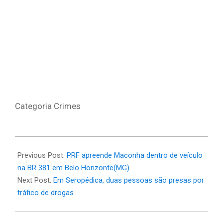
Categoria Crimes
2025-
04-
Previous Post:
PRF apreende Maconha dentro de veículo
13
na BR 381 em Belo Horizonte(MG)
Next Post:
Em Seropédica, duas pessoas são presas por
tráfico de drogas