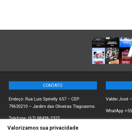
CONTATO
Endeço: Rua Luis Spinelly. 657 – CEP:
Valdei José 
79630210 – Jardim das Oliveiras Tlagoasms.
WhatApp +55
Telefone: (67) 98438-2322
Saiba mais
w
Valorizamos sua privacidade