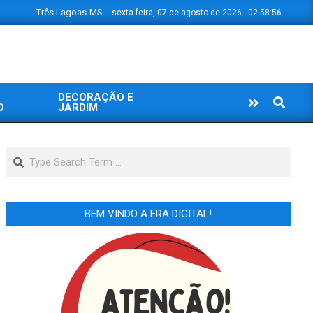
Três Lagoas-MS
sexta-feira, 07 de agosto de 2026 - 02:58:56
DECORAÇÃO E
Search
O
JARDIM
Search
BEM VINDO A ERA DIGITAL!