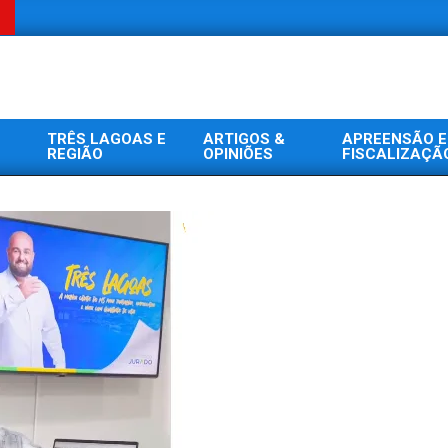
TRÊS LAGOAS E
ARTIGOS &
APREENSÃO E
REGIÃO
OPINIÕES
FISCALIZAÇÃ