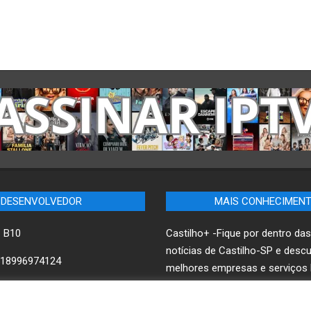
DESENVOLVEDOR
MAIS CONHECIMEN
– B10
Castilho+ -Fique por dentro das
notícias de Castilho-SP e desc
18996974124
melhores empresas e serviços l
ww.B10.net.br
B10 Brasil – Informação e Pode