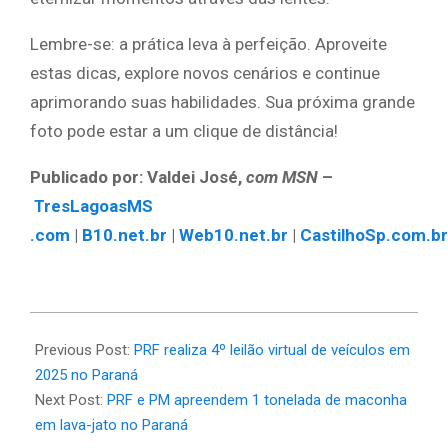
Lembre-se: a prática leva à perfeição. Aproveite
estas dicas, explore novos cenários e continue
aprimorando suas habilidades. Sua próxima grande
foto pode estar a um clique de distância!
Publicado por: Valdei José,
com MSN
–
TresLagoasMS
.com
|
B10.net.br
|
Web10.net.br
|
CastilhoSp.com.br
2025-
04-
Previous Post:
PRF realiza 4º leilão virtual de veículos em
09
2025 no Paraná
Next Post:
PRF e PM apreendem 1 tonelada de maconha
em lava-jato no Paraná