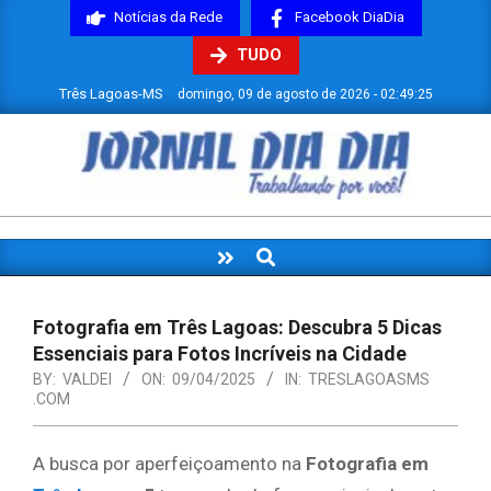
Skip
Notícias da Rede
Facebook DiaDia
to
TUDO
content
Três Lagoas-MS
domingo, 09 de agosto de 2026 - 02:49:25
JORNAL
DIADIA
Search
Primary
Navigation
Menu
Fotografia em Três Lagoas: Descubra 5 Dicas
Essenciais para Fotos Incríveis na Cidade
BY:
VALDEI
ON:
09/04/2025
IN:
TRESLAGOASMS
.COM
A busca por aperfeiçoamento na
Fotografia em