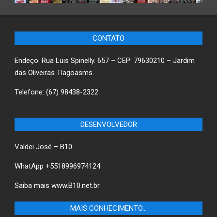
CONTATO
Endeço: Rua Luis Spinelly. 657 – CEP: 79630210 – Jardim
das Oliveiras Tlagoasms.
Telefone: (67) 98438-2322
DESENVOLVEDOR
Valdei José – B10
WhatApp +5518996974124
Saiba mais
www.B10.net.br
MAIS CONHECIMENTO…