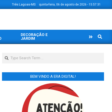
Três Lagoas-MS
quinta-feira, 06 de agosto de 2026 - 15:57:32
DECORAÇÃO E
Search
O
JARDIM
Search
BEM VINDO A ERA DIGITAL!