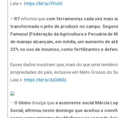
Leia +:
https://bit.ly/3YuIIiI
– R7
informa que
com ferramentas cada vez mais ace
transformado o jeito de produzir no campo. Segu
Famasul (Federação da Agricultura e Pecuária de M
de manejo alcançam, em média, um aumento de até
23% no uso de insumos, como fertilizantes e defens
Esses dados mostram que, mais do que uma tendência, 
propriedades do país, inclusive em Mato Grosso do Sul
Leia +:
https://bit.ly/4jGbN3j
–
O Globo
divulga que
a assistente social Márcia Lo
Social, afirmou neste domingo que aceitou o convite
posse como ministra das Mulheres na segunda-feir