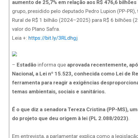
aumento de 25,7% em relação aos R$ 476,6 bilhões
grupo, presidido pelo deputado Pedro Lupion (PP-PR
Rural de R$ 1 bilhão (2024–2025) para R$ 6 bilhões (
valor do Plano Safra.
Leia +:
https://bit.ly/3RLdhgj
–
Estadão
informa que
aprovada recentemente, após
Nacional, a Lei nº 15.523, conhecida como Lei de R
ferramenta para reagir a exigências desproporcion
temas ambientais, sociais e sanitários.
É o que diz a senadora Tereza Cristina (PP-MS), uma
do projeto que deu origem à lei (PL 2.088/2023)
.
Em entrevista, a parlamentar explica como a legislaçã