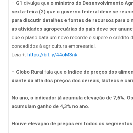
–
G1
divulga que
o ministro do Desenvolvimento Agrár
sexta-feira (2) que o governo federal deve se reun
para discutir detalhes e fontes de recursos para o
as atividades agropecuárias do país deve ser anun
que o plano bata um novo recorde e supere o crédito
concedidos à agricultura empresarial.
Leia +:
https://bit.ly/44oM3nk
–
Globo Rural
fala que
o índice de preços dos alimen
diante da alta dos preços dos cereais, lácteos e car
No ano, o indicador já acumula elevação de 7,6%. O
acumulam ganho de 4,3% no ano.
Houve elevação de preços em todos os segmentos d