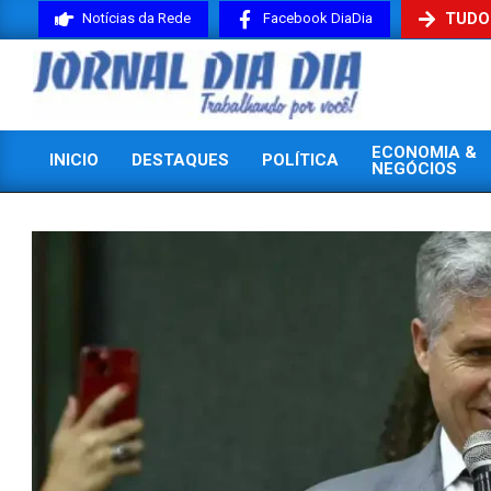
Skip
TUDO
Notícias da Rede
Facebook DiaDia
to
content
JORNAL
ECONOMIA &
INICIO
DESTAQUES
POLÍTICA
DIADIA
NEGÓCIOS
Primary
Navigation
Menu