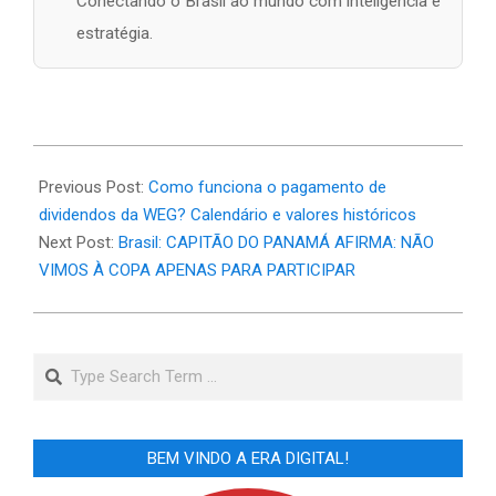
Conectando o Brasil ao mundo com inteligência e
estratégia.
2026-
06-
Previous Post:
Como funciona o pagamento de
16
dividendos da WEG? Calendário e valores históricos
Next Post:
Brasil: CAPITÃO DO PANAMÁ AFIRMA: NÃO
VIMOS À COPA APENAS PARA PARTICIPAR
Search
BEM VINDO A ERA DIGITAL!