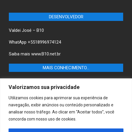
DESENVOLVEDOR
Valdei José – B10
WhatApp +5518996974124
Saiba mais
www.B10.net.br
MAIS CONHECIMENTO…
Castilho+ -Fique por dentro das últimas notícias de
Valorizamos sua privacidade
Castilho-SP e descubra as melhores empresas e serviços
locais.
Utilizamos cookies para aprimorar sua experiência de
navegação, exibir anúncios ou conteúdo personalizado e
B10 Brasil – Informação e Poder
analisar nosso tráfego. Ao clicar em “Aceitar todos”, você
concorda com nosso uso de cookies.
MAIS CONHECIMENTO…