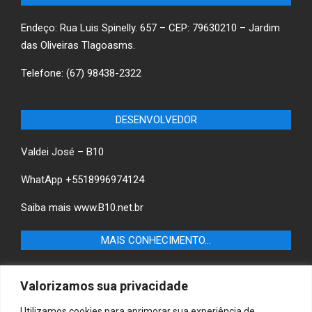
Endeço: Rua Luis Spinelly. 657 – CEP: 79630210 – Jardim
das Oliveiras Tlagoasms.
Telefone: (67) 98438-2322
DESENVOLVEDOR
Valdei José – B10
WhatApp +5518996974124
Saiba mais
www.B10.net.br
MAIS CONHECIMENTO…
Castilho+ -Fique por dentro das últimas notícias de
Valorizamos sua privacidade
Castilho-SP e descubra as melhores empresas e serviços
locais.
Utilizamos cookies para aprimorar sua experiência de