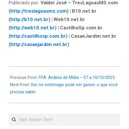
Publicado por:
Valdei José – TresLagoasMS.com
(
http://treslagoasms.com
) | B10.net.br
(
http://b10.net.br
) | Web10.net.br
(
http://web10.net.br
) | CastilhoSp.com.br
(
http://castilhosp.com.br
) | CasaeJardim.net.br
(
http://casaejardim.net.br
)
2025-
04-
Previous Post:
FPA: Análise de Mídia – 07 a 10/10/2025
10
Next Post:
Dor no estômago pode ser gases: o que você
precisa saber
Search