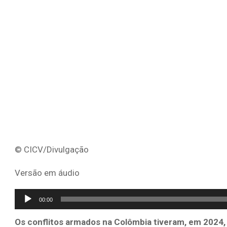
© CICV/Divulgação
Versão em áudio
Tocador
00:00
de
Os conflitos armados na Colômbia tiveram, em 2024, 
áudio