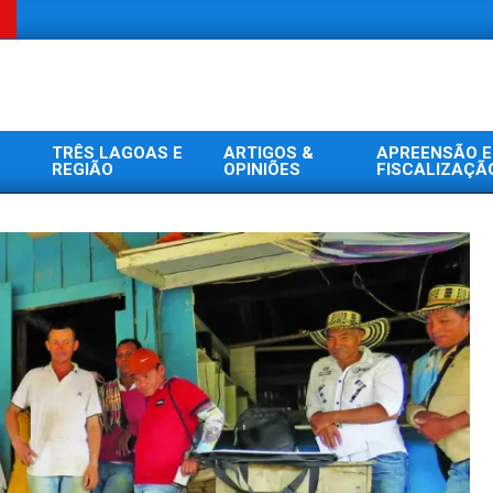
TRÊS LAGOAS E
ARTIGOS &
APREENSÃO E
REGIÃO
OPINIÕES
FISCALIZAÇÃ