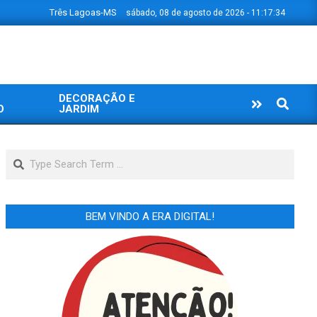
Três Lagoas-MS
sábado, 08 de agosto de 2026 - 11:17:35
DECORAÇÃO E
Search
O
JARDIM
Search
BEM VINDO A ERA DIGITAL!