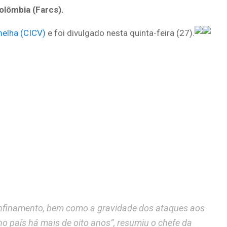
olômbia (Farcs).
para
cima
melha (CICV)
e foi divulgado nesta quinta-feira (27).
ou
para
baixo
para
aumentar
ou
diminuir
o
volume.
confinamento, bem como a gravidade dos ataques aos
o país há mais de oito anos”, resumiu o chefe da