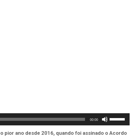
Use
00:00
as
o pior ano desde 2016, quando foi assinado o Acordo
setas