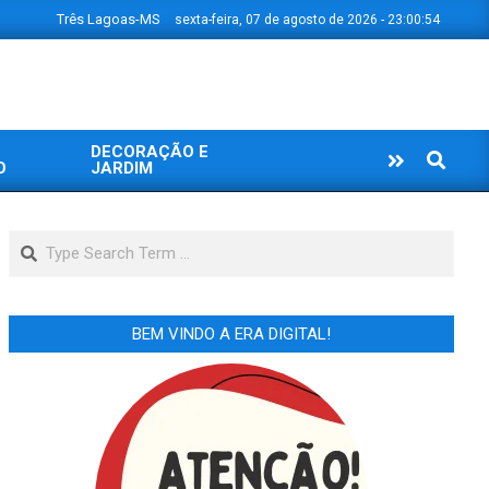
Três Lagoas-MS
sexta-feira, 07 de agosto de 2026 - 23:00:56
DECORAÇÃO E
Search
O
JARDIM
Search
BEM VINDO A ERA DIGITAL!