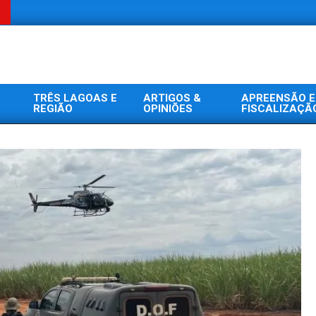
TRÊS LAGOAS E
ARTIGOS &
APREENSÃO E
REGIÃO
OPINIÕES
FISCALIZAÇÃ