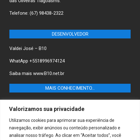
das Oliveiras Tlagoasms.
Telefone: (67) 98438-2322
DESENVOLVEDOR
Valdei José – B10
WhatApp +5518996974124
Saiba mais
www.B10.net.br
MAIS CONHECIMENTO…
Castilho+ -Fique por dentro das últimas notícias de
Valorizamos sua privacidade
Castilho-SP e descubra as melhores empresas e serviços
locais.
Utilizamos cookies para aprimorar sua experiência de
navegação, exibir anúncios ou conteúdo personalizado e
B10 Brasil – Informação e Poder
analisar nosso tráfego. Ao clicar em “Aceitar todos”, você