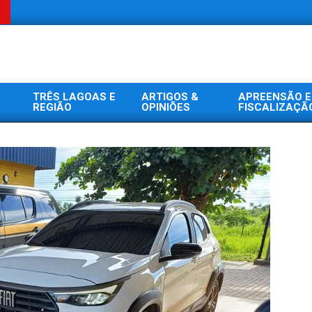
TRÊS LAGOAS E
ARTIGOS &
APREENSÃO E
REGIÃO
OPINIÕES
FISCALIZAÇÃ