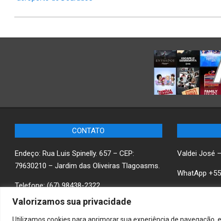
CONTATO
Endeço: Rua Luis Spinelly. 657 – CEP:
Valdei José 
79630210 – Jardim das Oliveiras Tlagoasms.
WhatApp +55
Telefone: (67) 98438-2322
Saiba mais
w
Valorizamos sua privacidade
Utilizamos cookies para aprimorar sua experiência de navegação, e