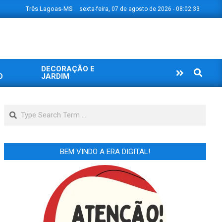
Três Lagoas-MS
sexta-feira, 07 de agosto de 2026 - 08:02:34
DECORAÇÃO E
Search
O
JARDIM
Search
BEM VINDO A ERA DIGITAL!