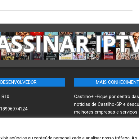
DESENVOLVEDOR
MAIS CONHECIMEN
– B10
Castilho+ -Fique por dentro das
notícias de Castilho-SP e desc
18996974124
melhores empresas e serviços l
ww.B10.net.br
B10 Brasil – Informação e Pode
xibir anúncios ou conteúdo personalizado e analisar nosso tráfego. Ao