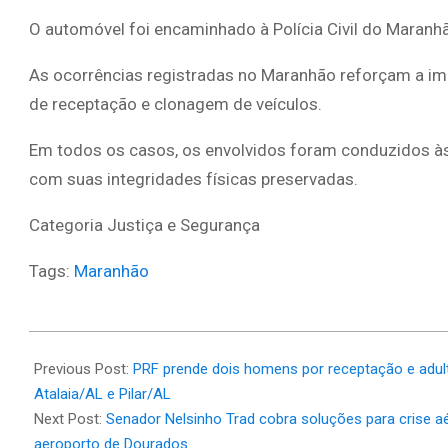
O automóvel foi encaminhado à Polícia Civil do Maranh
As ocorrências registradas no Maranhão reforçam a im
de receptação e clonagem de veículos.
Em todos os casos, os envolvidos foram conduzidos à
com suas integridades físicas preservadas.
Categoria Justiça e Segurança
Tags:
Maranhão
2025-
03-
Previous Post:
PRF prende dois homens por receptação e adult
11
Atalaia/AL e Pilar/AL
Next Post:
Senador Nelsinho Trad cobra soluções para crise a
aeroporto de Dourados