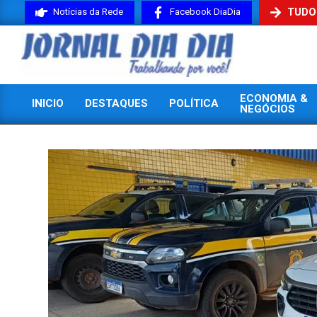
Skip
TUDO
Notícias da Rede
Facebook DiaDia
to
content
JORNAL
ECONOMIA &
INICIO
DESTAQUES
POLÍTICA
DIADIA
NEGÓCIOS
Primary
Navigation
Menu