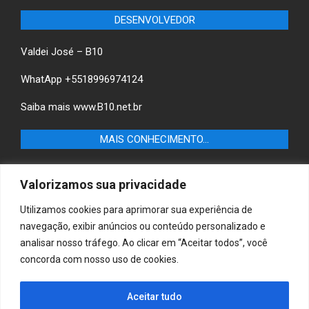
DESENVOLVEDOR
Valdei José – B10
WhatApp +5518996974124
Saiba mais
www.B10.net.br
MAIS CONHECIMENTO…
Castilho+ -Fique por dentro das últimas notícias de
Valorizamos sua privacidade
Castilho-SP e descubra as melhores empresas e serviços
locais.
Utilizamos cookies para aprimorar sua experiência de
navegação, exibir anúncios ou conteúdo personalizado e
B10 Brasil – Informação e Poder
analisar nosso tráfego. Ao clicar em “Aceitar todos”, você
concorda com nosso uso de cookies.
MAIS CONHECIMENTO…
Aceitar tudo
Casa & Jardim – Descubra as melhores dicas e