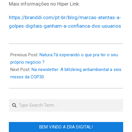
Mais informações no Hiper Link:
https://branddi.com/pt-br/blog/marcas-atentas-a-
golpes-digitais-ganham-a-confianca-dos-usuarios
2025-
05-
Previous Post:
Natura:Tá esperando o que pra ter o seu
25
próprio negócio ?
Next Post:
Na newsletter: A blitzkrieg antiambiental a seis
meses da COP30
Search
BEM VINDO A ERA DIGITAL!