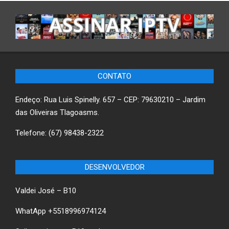
CONTATO
Endeço: Rua Luis Spinelly. 657 – CEP: 79630210 – Jardim
das Oliveiras Tlagoasms.
Telefone: (67) 98438-2322
DESENVOLVEDOR
Valdei José – B10
WhatApp +5518996974124