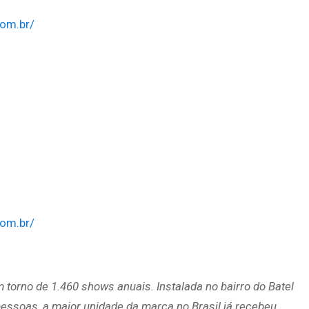
com.br/
com.br/
 torno de 1.460 shows anuais. Instalada no bairro do Batel
ssoas, a maior unidade da marca no Brasil já recebeu