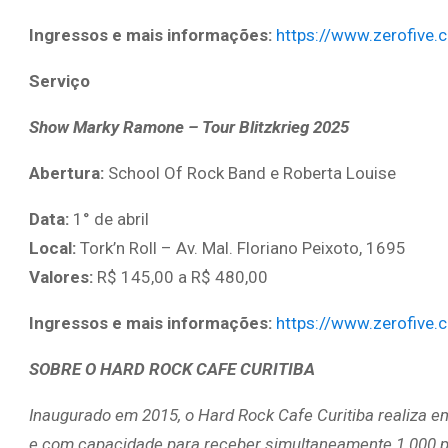
Ingressos e mais informações:
https://www.zerofive.
Serviço
Show
Marky Ramone – Tour Blitzkrieg 2025
Abertura:
School Of Rock Band e Roberta Louise
Data:
1° de abril
Local:
Tork’n Roll – Av. Mal. Floriano Peixoto, 1695
Valores:
R$ 145,00 a R$ 480,00
Ingressos e mais informações:
https://www.zerofive.
SOBRE O HARD ROCK CAFE CURITIBA
Inaugurado em 2015, o Hard Rock Cafe Curitiba realiza em
e com capacidade para receber simultaneamente 1.000 pe