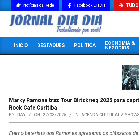
Skip
TUDO
Notícias da Rede
Facebook DiaDia
to
content
JORNAL
ECONOMIA &
INICIO
DESTAQUES
POLÍTICA
DIADIA
NEGÓCIOS
Primary
Navigation
Menu
Marky Ramone traz Tour Blitzkrieg 2025 para capi
Rock Cafe Curitiba
BY:
RAY
ON:
27/03/2025
IN:
AGENDA CULTURAL & SHOW
Eterno baterista dos Ramones apresenta os clássicos da 