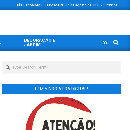
Três Lagoas-MS
sexta-feira, 07 de agosto de 2026 - 17:39:29
DECORAÇÃO E
Search
O
JARDIM
Search
BEM VINDO A ERA DIGITAL!