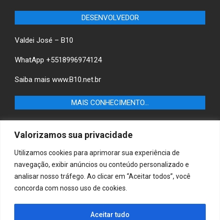
DESENVOLVEDOR
Valdei José – B10
WhatApp +5518996974124
Saiba mais
www.B10.net.br
MAIS CONHECIMENTO…
Castilho+ -Fique por dentro das últimas notícias de
Valorizamos sua privacidade
Castilho-SP e descubra as melhores empresas e serviços
locais.
Utilizamos cookies para aprimorar sua experiência de
navegação, exibir anúncios ou conteúdo personalizado e
B10 Brasil – Informação e Poder
analisar nosso tráfego. Ao clicar em “Aceitar todos”, você
concorda com nosso uso de cookies.
MAIS CONHECIMENTO…
Aceitar tudo
Casa & Jardim – Descubra as melhores dicas e