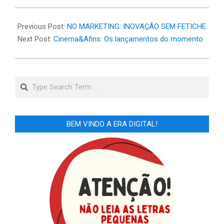
2026-
05-
Previous Post:
NO MARKETING: INOVAÇÃO SEM FETICHE
18
Next Post:
Cinema&Afins: Os lançamentos do momento
Search
BEM VINDO A ERA DIGITAL!