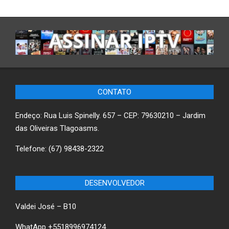
CONTATO
Endeço: Rua Luis Spinelly. 657 – CEP: 79630210 – Jardim
das Oliveiras Tlagoasms.
Telefone: (67) 98438-2322
DESENVOLVEDOR
Valdei José – B10
WhatApp +5518996974124