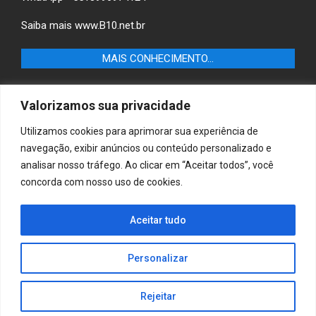
Saiba mais
www.B10.net.br
MAIS CONHECIMENTO…
Castilho+ -Fique por dentro das últimas notícias de
Valorizamos sua privacidade
Castilho-SP e descubra as melhores empresas e serviços
locais.
Utilizamos cookies para aprimorar sua experiência de
navegação, exibir anúncios ou conteúdo personalizado e
B10 Brasil – Informação e Poder
analisar nosso tráfego. Ao clicar em “Aceitar todos”, você
concorda com nosso uso de cookies.
MAIS CONHECIMENTO…
Casa & Jardim – Descubra as melhores dicas e
Aceitar tudo
inspirações para transformar sua casa e jardim em
ambientes acolhedores e funcionais.
Personalizar
Rejeitar
Copyright © 2025 Jornaldiadia. Todos os direitos reservados.