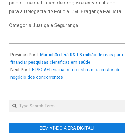
pelo crime de tráfico de drogas e encaminhado
para a Delegacia de Polícia Civil Bragança Paulista.
Categoria Justiça e Segurança
2025-
03-
Previous Post:
Maranhão terá R$ 1,8 milhão de reais para
22
financiar pesquisas científicas em saúde
Next Post:
FIPECAFI ensina como estimar os custos de
negócio dos concorrentes
Search
BEM VINDO A ERA DIGITAL!