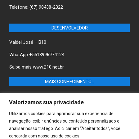
Telefone: (67) 98438-2322
DESENVOLVEDOR
Valdei José – B10
WhatApp +5518996974124
Saiba mais
www.B10.net.br
MAIS CONHECIMENTO…
Castilho+ -Fique por dentro das últimas notícias de
Valorizamos sua privacidade
Castilho-SP e descubra as melhores empresas e serviços
locais.
Utilizamos cookies para aprimorar sua experiência de
navegação, exibir anúncios ou conteúdo personalizado e
B10 Brasil – Informação e Poder
analisar nosso tráfego. Ao clicar em “Aceitar todos”, você
concorda com nosso uso de cookies.
MAIS CONHECIMENTO…