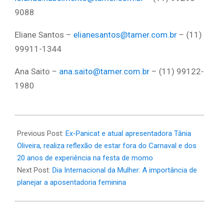
9088
Eliane Santos –
elianesantos@tamer.com.br
– (11)
99911-1344
Ana Saito –
ana.saito@tamer.com.br
– (11) 99122-
1980
2025-
03-
Previous Post:
Ex-Panicat e atual apresentadora Tânia
09
Oliveira, realiza reflexão de estar fora do Carnaval e dos
20 anos de experiência na festa de momo
Next Post:
Dia Internacional da Mulher: A importância de
planejar a aposentadoria feminina