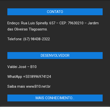
CONTATO
Endeço: Rua Luis Spinelly. 657 – CEP: 79630210 – Jardim
das Oliveiras Tlagoasms.
Telefone: (67) 98438-2322
DESENVOLVEDOR
Valdei José – B10
WhatApp +5518996974124
Saiba mais
www.B10.net.br
MAIS CONHECIMENTO…
Castilho+ -Fique por dentro das últimas notícias de