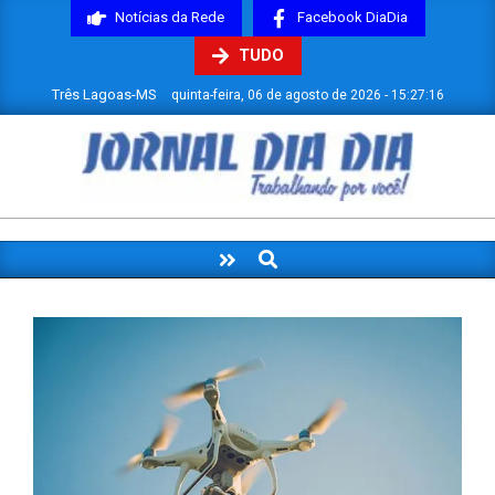
Skip
Notícias da Rede
Facebook DiaDia
to
TUDO
content
Três Lagoas-MS
quinta-feira, 06 de agosto de 2026 - 15:27:17
JORNAL
DIADIA
Search
Primary
Navigation
Menu