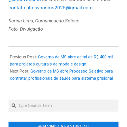
contato.altosvoosms2025@gmail.com
.
Karina Lima, Comunicação Setesc
Foto: Divulgação
2025-
01-
Previous Post:
Governo de MS abre edital de R$ 400 mil
22
para projetos culturais de moda e design
Next Post:
Governo de MS abre Processo Seletivo para
contratar profissionais de saúde para sistema prisional
Search
BEM VINDO A ERA DIGITAL!