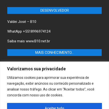
DESENVOLVEDOR
Valdei José – B10
WhatApp +5518996974124
Saiba mais
www.B10.net.br
MAIS CONHECIMENTO…
Castilho+ -Fique por dentro das últimas notícias de
Valorizamos sua privacidade
Castilho-SP e descubra as melhores empresas e serviços
locais.
Utilizamos cookies para aprimorar sua experiência de
navegação, exibir anúncios ou conteúdo personalizado e
B10 Brasil – Informação e Poder
analisar nosso tráfego. Ao clicar em “Aceitar todos”, você
concorda com nosso uso de cookies.
MAIS CONHECIMENTO…
Casa & Jardim – Descubra as melhores dicas e
Aceitar tudo