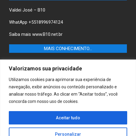
Valdei José – B10
WhatApp +5518996974124
Saiba mais
www.B10.net.br
MAIS CONHECIMENTO…
Castilho+ -Fique por dentro das últimas notícias de
Valorizamos sua privacidade
Castilho-SP e descubra as melhores empresas e serviços
locais.
Utilizamos cookies para aprimorar sua experiência de
navegação, exibir anúncios ou conteúdo personalizado e
B10 Brasil – Informação e Poder
analisar nosso tráfego. Ao clicar em “Aceitar todos”, você
concorda com nosso uso de cookies.
MAIS CONHECIMENTO…
Aceitar tudo
Casa & Jardim – Descubra as melhores dicas e
inspirações para transformar sua casa e jardim em
ambientes acolhedores e funcionais.
Personalizar