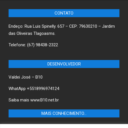
CONTATO
Endeço: Rua Luis Spinelly. 657 – CEP: 79630210 – Jardim
das Oliveiras Tlagoasms.
Telefone: (67) 98438-2322
DESENVOLVEDOR
Valdei José – B10
WhatApp +5518996974124
Saiba mais
www.B10.net.br
MAIS CONHECIMENTO…
Castilho+ -Fique por dentro das últimas notícias de