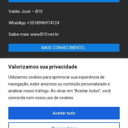
Valdei José – B10
WhatApp +5518996974124
Saiba mais
www.B10.net.br
MAIS CONHECIMENTO…
Castilho+ -Fique por dentro das últimas notícias de
Valorizamos sua privacidade
Castilho-SP e descubra as melhores empresas e serviços
locais.
Utilizamos cookies para aprimorar sua experiência de
navegação, exibir anúncios ou conteúdo personalizado e
B10 Brasil – Informação e Poder
analisar nosso tráfego. Ao clicar em “Aceitar todos”, você
concorda com nosso uso de cookies.
MAIS CONHECIMENTO…
Casa & Jardim – Descubra as melhores dicas e
Aceitar tudo
inspirações para transformar sua casa e jardim em
ambientes acolhedores e funcionais.