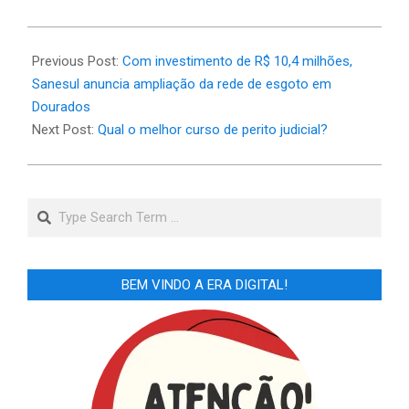
2025-
04-
Previous Post:
Com investimento de R$ 10,4 milhões,
09
Sanesul anuncia ampliação da rede de esgoto em
Dourados
Next Post:
Qual o melhor curso de perito judicial?
Search
BEM VINDO A ERA DIGITAL!