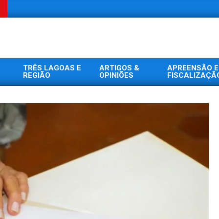
TRÊS LAGOAS E
ARTIGOS &
APREENSÃO E
REGIÃO
OPINIÕES
FISCALIZAÇÃ