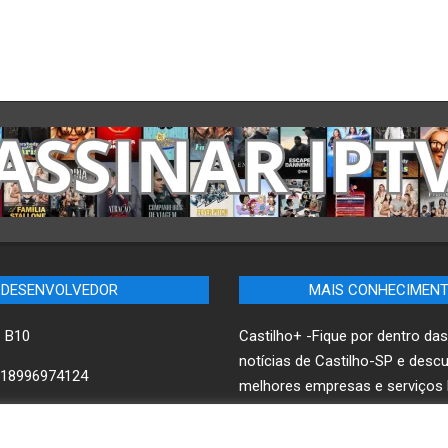
DESENVOLVEDOR
MAIS CONHECIMEN
– B10
Castilho+ -Fique por dentro das
notícias de Castilho-SP e desc
18996974124
melhores empresas e serviços l
ww.B10.net.br
B10 Brasil – Informação e Pode