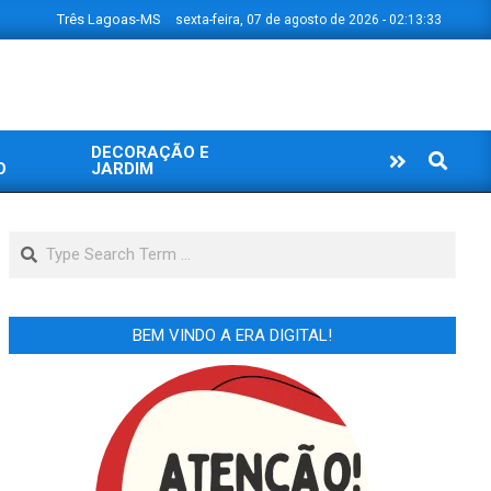
Três Lagoas-MS
sexta-feira, 07 de agosto de 2026 - 02:13:33
DECORAÇÃO E
Search
O
JARDIM
Search
BEM VINDO A ERA DIGITAL!