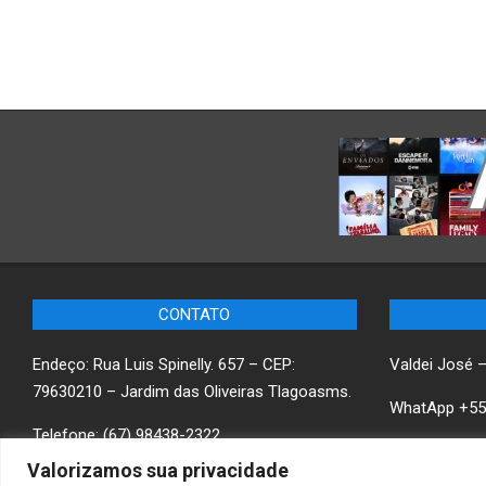
CONTATO
Endeço: Rua Luis Spinelly. 657 – CEP:
Valdei José 
79630210 – Jardim das Oliveiras Tlagoasms.
WhatApp +55
Telefone: (67) 98438-2322
Saiba mais
w
Valorizamos sua privacidade