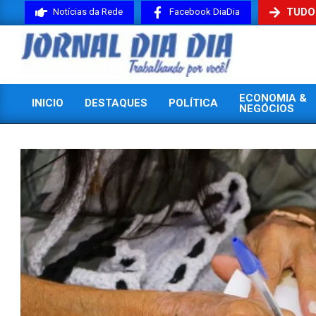
Skip
TUDO
Notícias da Rede
Facebook DiaDia
to
content
JORNAL
ECONOMIA &
INICIO
DESTAQUES
POLÍTICA
DIADIA
NEGÓCIOS
Primary
Navigation
Menu