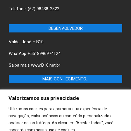
Telefone: (67) 98438-2322
DESENVOLVEDOR
Valdei José – B10
WhatApp +5518996974124
Saiba mais
www.B10.net.br
MAIS CONHECIMENTO…
Castilho+ -Fique por dentro das últimas notícias de
Valorizamos sua privacidade
Castilho-SP e descubra as melhores empresas e serviços
locais.
Utilizamos cookies para aprimorar sua experiência de
navegação, exibir anúncios ou conteúdo personalizado e
B10 Brasil – Informação e Poder
analisar nosso tráfego. Ao clicar em “Aceitar todos”, você
concorda com nosso uso de cookies.