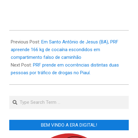
2025-
01-
Previous Post:
Em Santo Antônio de Jesus (BA), PRF
25
apreende 166 kg de cocaína escondidos em
compartimento falso de caminhão
Next Post:
PRF prende em ocorrências distintas duas
pessoas por tráfico de drogas no Piauí.
Search
BEM VINDO A ERA DIGITAL!