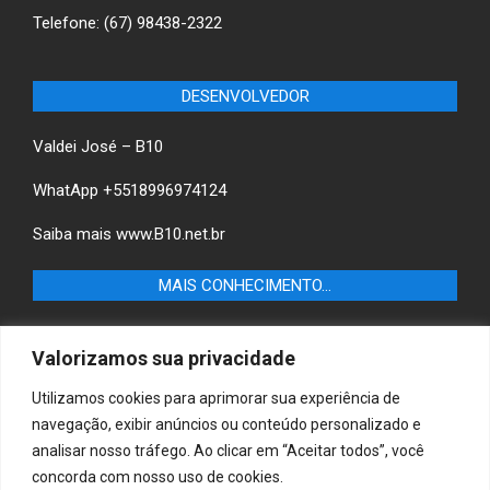
Telefone: (67) 98438-2322
DESENVOLVEDOR
Valdei José – B10
WhatApp +5518996974124
Saiba mais
www.B10.net.br
MAIS CONHECIMENTO…
Castilho+ -Fique por dentro das últimas notícias de
Valorizamos sua privacidade
Castilho-SP e descubra as melhores empresas e serviços
locais.
Utilizamos cookies para aprimorar sua experiência de
navegação, exibir anúncios ou conteúdo personalizado e
B10 Brasil – Informação e Poder
analisar nosso tráfego. Ao clicar em “Aceitar todos”, você
concorda com nosso uso de cookies.
MAIS CONHECIMENTO…