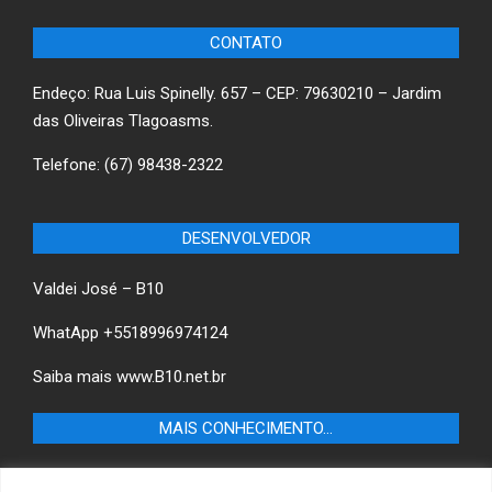
CONTATO
Endeço: Rua Luis Spinelly. 657 – CEP: 79630210 – Jardim
das Oliveiras Tlagoasms.
Telefone: (67) 98438-2322
DESENVOLVEDOR
Valdei José – B10
WhatApp +5518996974124
Saiba mais
www.B10.net.br
MAIS CONHECIMENTO…
Castilho+ -Fique por dentro das últimas notícias de