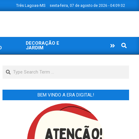
Três Lagoas-MS
sexta-feira, 07 de agosto de 2026 - 04:09:02
DECORAÇÃO E
Search
O
JARDIM
Search
BEM VINDO A ERA DIGITAL!