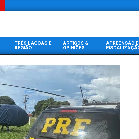
TRÊS LAGOAS E
ARTIGOS &
APREENSÃO E
REGIÃO
OPINIÕES
FISCALIZAÇÃ