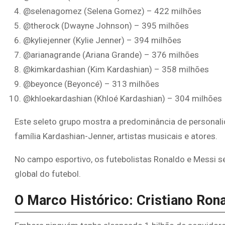
@selenagomez (Selena Gomez) – 422 milhões
@therock (Dwayne Johnson) – 395 milhões
@kyliejenner (Kylie Jenner) – 394 milhões
@arianagrande (Ariana Grande) – 376 milhões
@kimkardashian (Kim Kardashian) – 358 milhões
@beyonce (Beyoncé) – 313 milhões
@khloekardashian (Khloé Kardashian) – 304 milhões
Este seleto grupo mostra a predominância de persona
família Kardashian-Jenner, artistas musicais e atores.
No campo esportivo, os futebolistas Ronaldo e Messi s
global do futebol.
O Marco Histórico: Cristiano Ron