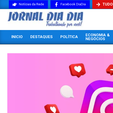
Skip
TUDO
Notícias da Rede
Facebook DiaDia
to
content
JORNAL
ECONOMIA &
INICIO
DESTAQUES
POLÍTICA
DIADIA
NEGÓCIOS
Primary
Navigation
Menu