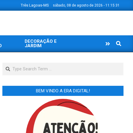
Três Lagoas-MS
sábado, 08 de agosto de 2026 - 11:15:31
DECORAÇÃO E
Search
O
JARDIM
Search
BEM VINDO A ERA DIGITAL!