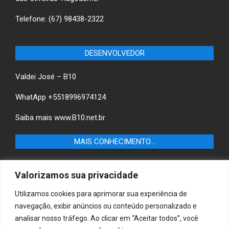
Telefone: (67) 98438-2322
DESENVOLVEDOR
Valdei José – B10
WhatApp +5518996974124
Saiba mais
www.B10.net.br
MAIS CONHECIMENTO…
Castilho+ -Fique por dentro das últimas notícias de
Valorizamos sua privacidade
Castilho-SP e descubra as melhores empresas e serviços
locais.
Utilizamos cookies para aprimorar sua experiência de
navegação, exibir anúncios ou conteúdo personalizado e
B10 Brasil – Informação e Poder
analisar nosso tráfego. Ao clicar em “Aceitar todos”, você