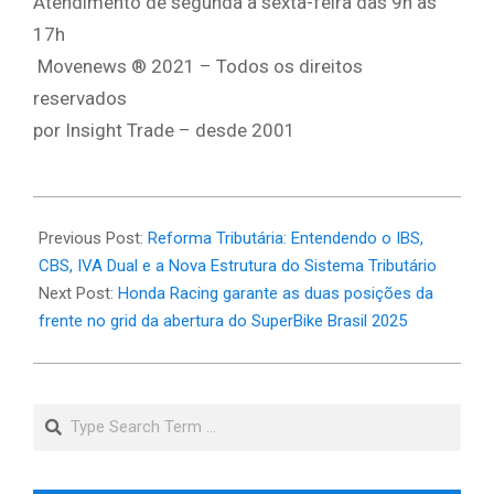
Atendimento de segunda a sexta-feira das 9h às
17h
Movenews ® 2021 – Todos os direitos
reservados
por Insight Trade – desde 2001
2025-
04-
Previous Post:
Reforma Tributária: Entendendo o IBS,
13
CBS, IVA Dual e a Nova Estrutura do Sistema Tributário
Next Post:
Honda Racing garante as duas posições da
frente no grid da abertura do SuperBike Brasil 2025
Search