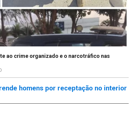
e ao crime organizado e o narcotráfico nas
O
prende homens por receptação no interior