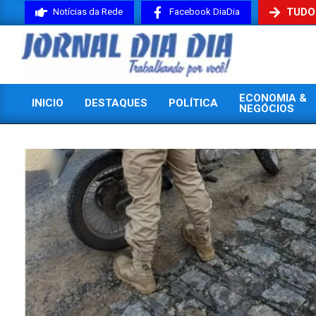
Skip
TUDO
Notícias da Rede
Facebook DiaDia
to
content
JORNAL
ECONOMIA &
INICIO
DESTAQUES
POLÍTICA
DIADIA
NEGÓCIOS
Primary
Navigation
Menu