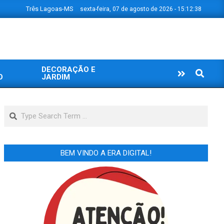
Três Lagoas-MS
sexta-feira, 07 de agosto de 2026 - 15:12:39
DECORAÇÃO E
Search
O
JARDIM
Search
BEM VINDO A ERA DIGITAL!