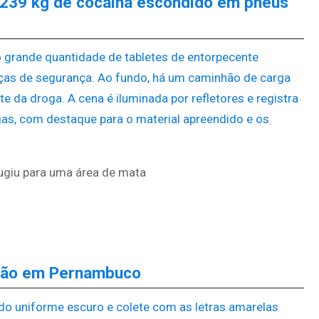
239 kg de cocaína escondido em pneus
ugiu para uma área de mata
João em Pernambuco