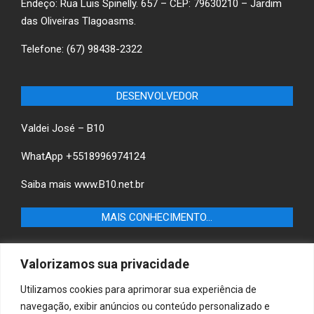
Endeço: Rua Luis Spinelly. 657 – CEP: 79630210 – Jardim
das Oliveiras Tlagoasms.
Telefone: (67) 98438-2322
DESENVOLVEDOR
Valdei José – B10
WhatApp +5518996974124
Saiba mais
www.B10.net.br
MAIS CONHECIMENTO…
Castilho+ -Fique por dentro das últimas notícias de
Valorizamos sua privacidade
Castilho-SP e descubra as melhores empresas e serviços
locais.
Utilizamos cookies para aprimorar sua experiência de
navegação, exibir anúncios ou conteúdo personalizado e
B10 Brasil – Informação e Poder