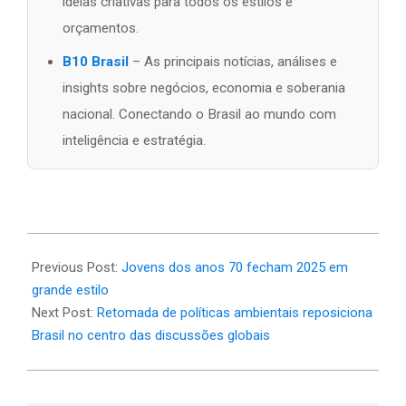
ideias criativas para todos os estilos e
orçamentos.
B10 Brasil
– As principais notícias, análises e
insights sobre negócios, economia e soberania
nacional. Conectando o Brasil ao mundo com
inteligência e estratégia.
2025-
12-
Previous Post:
Jovens dos anos 70 fecham 2025 em
30
grande estilo
Next Post:
Retomada de políticas ambientais reposiciona
Brasil no centro das discussões globais