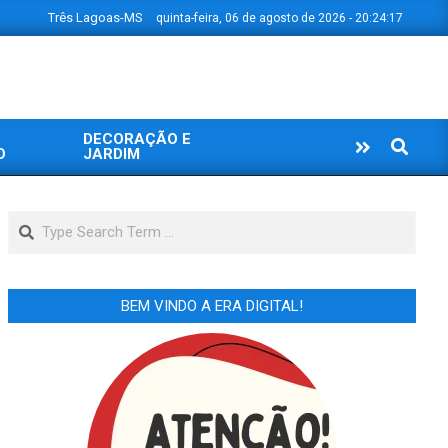
Três Lagoas-MS
quinta-feira, 06 de agosto de 2026 - 20:24:18
DECORAÇÃO E
Search
O
JARDIM
Search
BEM VINDO A ERA DIGITAL!