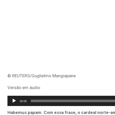
© REUTERS/Guglielmo Mangiapane
Versão em áudio
Tocador
00:00
de
Habemus papam. Com essa frase, o cardeal norte-am
áudio