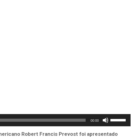
Use
00:00
as
ericano Robert Francis Prevost foi apresentado
setas