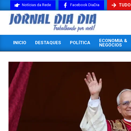
Skip
TUDO
Notícias da Rede
Facebook DiaDia
to
content
JORNAL
ECONOMIA &
INICIO
DESTAQUES
POLÍTICA
DIADIA
NEGÓCIOS
Primary
Navigation
Menu