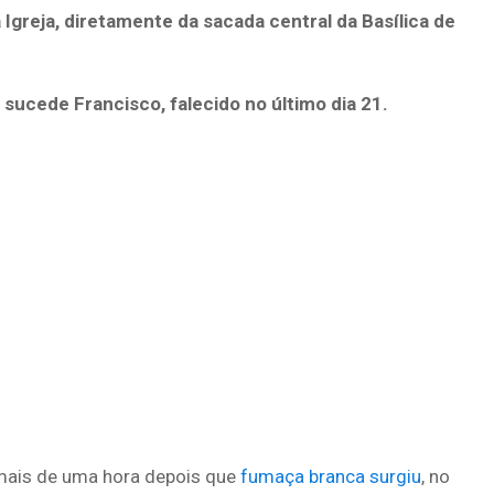
Igreja, diretamente da sacada central da Basílica de
para
cima
ou
 sucede Francisco, falecido no último dia 21.
para
baixo
para
aumentar
ou
diminuir
o
volume.
mais de uma hora depois que
fumaça branca surgiu
, no