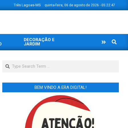
Três Lagoas-MS
quinta-feira, 06 de agosto de 2026 - 05:22:47
DECORAÇÃO E
Search
O
JARDIM
Search
BEM VINDO A ERA DIGITAL!