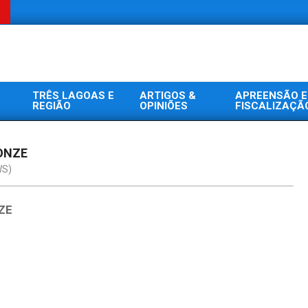
TRÊS LAGOAS E
ARTIGOS &
APREENSÃO E
REGIÃO
OPINIÕES
FISCALIZAÇÃ
ONZE
WS)
ZE